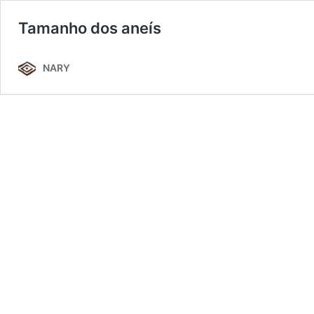
Tamanho dos aneís
NARY