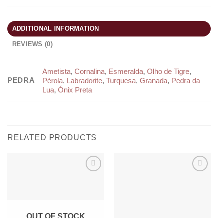
ADDITIONAL INFORMATION
REVIEWS (0)
Ametista
,
Cornalina
,
Esmeralda
,
Olho de Tigre
,
PEDRA
Pérola
,
Labradorite
,
Turquesa
,
Granada
,
Pedra da
Lua
,
Ónix Preta
RELATED PRODUCTS
Add to
Add to
wishlist
wishlist
OUT OF STOCK