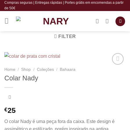
Compras seguras | Entregas rápidas | Portes grátis em encomendas a partir
Skip
de 50€
to
content
FILTER
Home
/
Shop
/
Coleções
/
Bahaara
Add to
wishlist
Colar Nady
€
25
O colar Nady é uma peça fora da caixa. Este design é
assimétrico e estilizado, porém inspirado na antiga