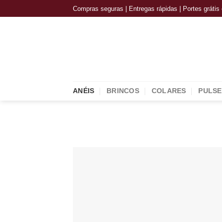
Skip
Compras seguras | Entregas rápidas | Portes gráti
to
content
ANÉIS
BRINCOS
COLARES
PULSE