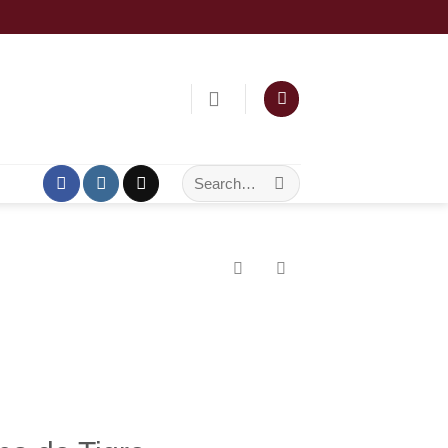
Search
for: