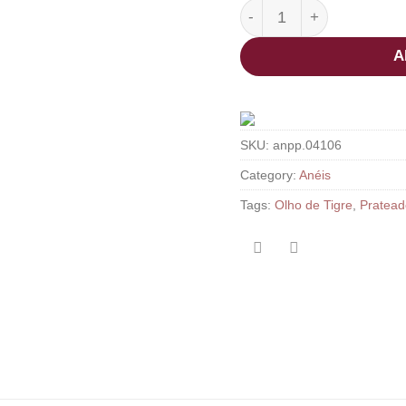
Anel Sabir Olho de Tigre
A
SKU:
anpp.04106
Category:
Anéis
Tags:
Olho de Tigre
,
Pratead