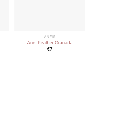
ANÉIS
ANÉ
e
Anel Feather Granada
Anel Amir 
€
7
€