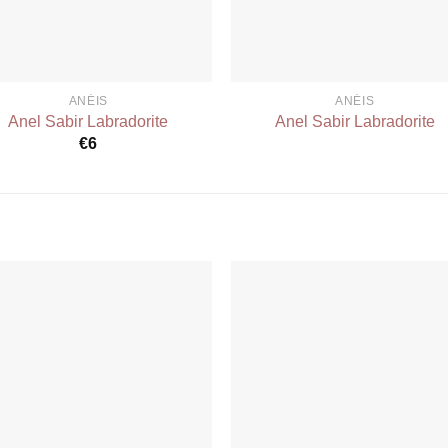
ANÉIS
ANÉIS
Anel Sabir Labradorite
Anel Sabir Labradorite
€
6
Add to
Add 
wishlist
wishl