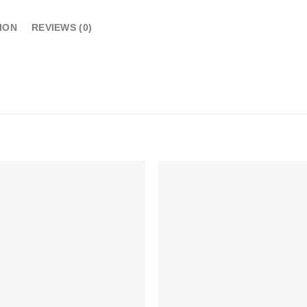
ION
REVIEWS (0)
Add to
Add 
wishlist
wishl