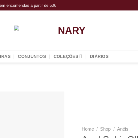
s em encomendas a partir de 50€
IRAS
CONJUNTOS
COLEÇÕES
DIÁRIOS
Add to
wishlist
Home
/
Shop
/
Anéis