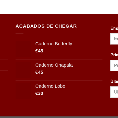
ACABADOS DE CHEGAR
Ema
Caderno Butterfly
€
45
Pri
Caderno Ghapala
€
45
Últ
Caderno Lobo
€
30