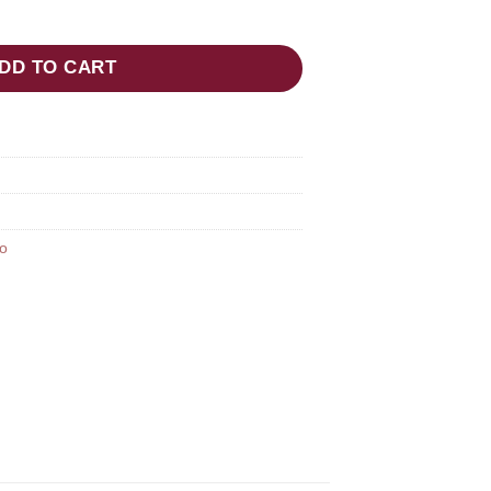
 quantity
DD TO CART
o