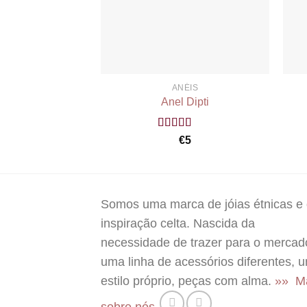
ANÉIS
Anel Dipti
Rated
5.00
€
5
out of 5
Somos uma marca de jóias étnicas e
inspiração celta. Nascida da
necessidade de trazer para o mercad
uma linha de acessórios diferentes, 
estilo próprio, peças com alma.
»» M