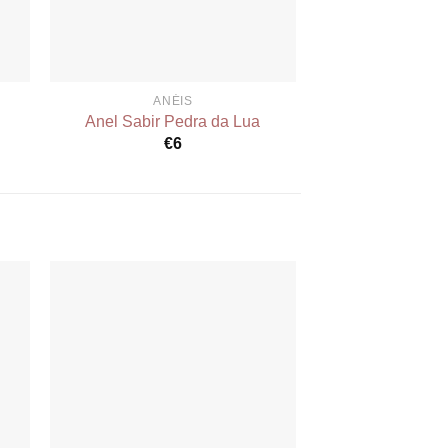
ANÉIS
ANÉ
Anel Sabir Pedra da Lua
Anel Sabir 
€
6
€
to
Add to
ist
wishlist