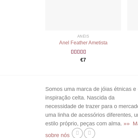
ANÉIS
Anel Feather Ametista
Rated
5.00
€
7
out of 5
Somos uma marca de jóias étnicas e
inspiração celta. Nascida da
necessidade de trazer para o mercad
uma linha de acessórios diferentes, 
estilo próprio, peças com alma.
»» M
sobre nós