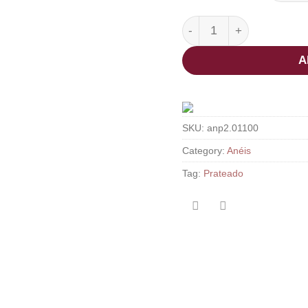
Anel Dipti quantity
A
SKU:
anp2.01100
Category:
Anéis
Tag:
Prateado