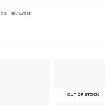
ION
REVIEWS (1)
Add to
Add 
wishlist
wishl
OUT OF STOCK