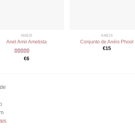
ANÉIS
ANÉIS
Anel Amir Ametista
Conjunto de Anéis Phool
€
15
Rated
5.00
€
6
out of 5
 de
o
um
ais