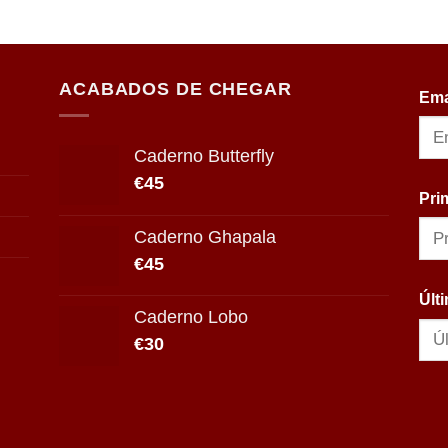
ACABADOS DE CHEGAR
Ema
Caderno Butterfly
€
45
Pri
Caderno Ghapala
€
45
Últ
Caderno Lobo
€
30