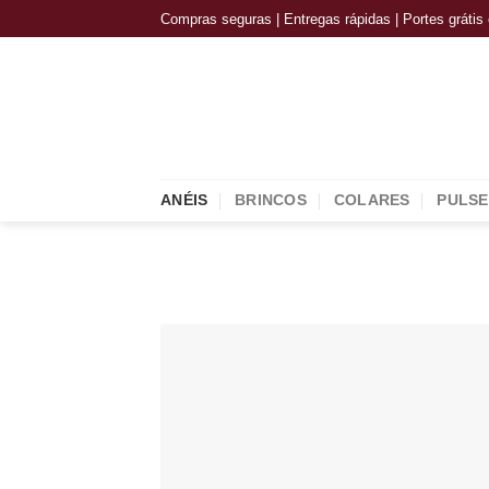
Skip
Compras seguras | Entregas rápidas | Portes gráti
to
content
ANÉIS
BRINCOS
COLARES
PULSE