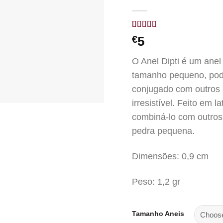
Rated
1
5.00
€
5
out of 5
based on
customer
O Anel Dipti é um anel
rating
tamanho pequeno, pode
conjugado com outros 
irresistível. Feito em
combiná-lo com outros 
pedra pequena.
Dimensões: 0,9 cm
Peso: 1,2 gr
Tamanho Aneis