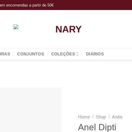
s em encomendas a partir de 50€
IRAS
CONJUNTOS
COLEÇÕES
DIÁRIOS
Add to
wishlist
Home
/
Shop
/
Anéis
Anel Dipti