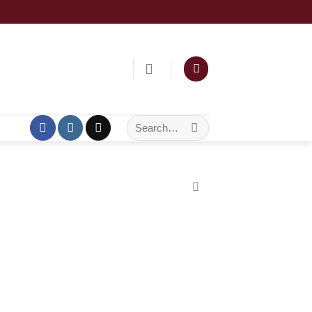
Search
for: