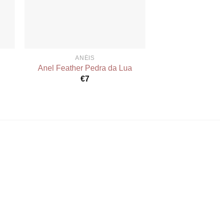
ANÉIS
ANÉ
Anel Feather Pedra da Lua
Anel Amir 
€
7
€