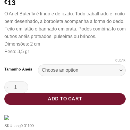
Rated
2
5.00
€
13
out of 5
based on
O Anel Buterfly é lindo e delicado. Todo trabalhado e muito
customer
ratings
bem desenhado, a borboleta acompanha a forma do dedo.
Feito em latão e banhado em prata. Podes combiná-lo com
outros anéis prateados, pulseiras ou brincos.
Dimensões: 2 cm
Peso: 3,5 gr
CLEAR
Tamanho Aneis
Anel Butterfly quantity
ADD TO CART
SKU:
ang0.01100