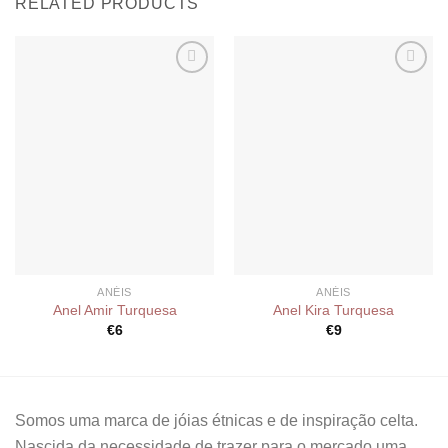
RELATED PRODUCTS
Add to
Add to
wishlist
wishlist
ANÉIS
ANÉIS
Anel Amir Turquesa
Anel Kira Turquesa
€
6
€
9
Somos uma marca de jóias étnicas e de inspiração celta.
Nascida da necessidade de trazer para o mercado uma