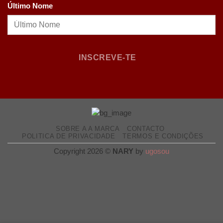
Último Nome
INSCREVE-TE
SOBRE A A MARCA
CONTACTO
POLITICA DE PRIVACIDADE
TERMOS E CONDIÇÕES
Copyright 2026 ©
NARY
by
ugosou